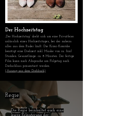
Der Hochzeitstag
„
Der Hochzeitstag“ dreht sich um eine Privatfeier
anlässlich eines Hochzeitstages, bei der nahezu
alles aus dem Ruder läuft. Die Krimi-Komödie
benötigt eine Drehzeit inkl. Maske von ca. fünf
Stunden. Gesamtlänge: ca. 8 Minuten. Der fertige
Film kann nach Absprache am Folgetag nach
Drehschluss präsentiert werden.
(Auszug aus dem Drehbuch)
Regie
Die Regie beinhaltet auch eine
kurze Erläuterung der