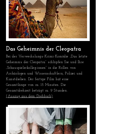
Das Geheimnis der Cleopatra
Bei der Verwechslungs-Krimi-Komödie „Das letzte
Geheimnis der Cleopatra“ schlüpfen Sie und Ihre
„Schauspielerkolleg:innen“ in die Rollen von
Archäologen und Wissenschaftlern, Polizei und
Kunstdieben. Der fertige Film hat eine
Gesamtlänge von ca. 15 Minuten. Die
Gesamtdrehzeit beträgt ca. 9 Stunden.
(Auszug aus dem Drehbuch)