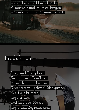
wesentlichen Abläufe bei der
Filmarbeit und Hilfestellungen,
wie man vor der Kamera agiert.
Produktion
Story und Drehplan
Kamera und Ton-Team
Auswahl einer Location
"Greenscreen-Technik“ (die ganze
Welt als Filmset).
Requisiten
Kostüme und Maske
Regie und Regieassistenz