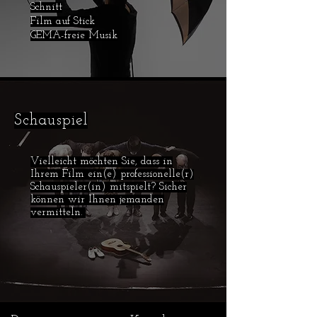
Schnitt
Film auf Stick
GEMA-freie Musik
Schauspiel
Vielleicht möchten Sie, dass in
Ihrem Film ein(e) professionelle(r)
Schauspieler(in) mitspielt? Sicher
können wir Ihnen jemanden
vermitteln.