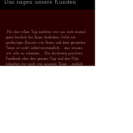
Das sagen unsere Kunden
„Für den tollen Tag möchten wir uns noch einmal
ganz herzlich bei Ihnen bedanken. Solch ein
großartiger Einsatz von Ihnen und dem gesamten
Team ist nicht selbstverständlich – das wissen
wir sehr zu schätzen. … Ein durchweg positives
Feedback über den ganzen Tag und den Film
erhielten wir auch von unserem Team – einfach
GREAT! … Sollte es noch einmal zu einem Film
Dreh kommen, wissen wir jetzt schon, wer unser
Regisseur sein wird!“
Deutsche Bank, Düsseldorf
„Wir haben uns den Film im Partnerkreis bereits
angesehen und sind begeistert. … Vielen Dank